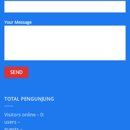
Your Message
TOTAL PENGUNJUNG
Visitors online – 0:
users –
guests –