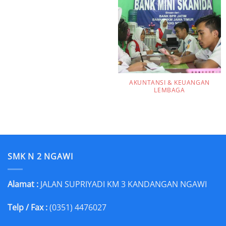
AKUNTANSI & KEUANGAN
LEMBAGA
SMK N 2 NGAWI
Alamat :
JALAN SUPRIYADI KM 3 KANDANGAN NGAWI
Telp / Fax :
(0351) 4476027