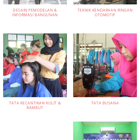
DESAIN PEMODELAN &
TEKNIK KENDARAAN RINGAN
INFORMASI BANGUNAN
OTOMOTIF
TATA KECANTIKAN KULIT &
TATA BUSANA
RAMBUT