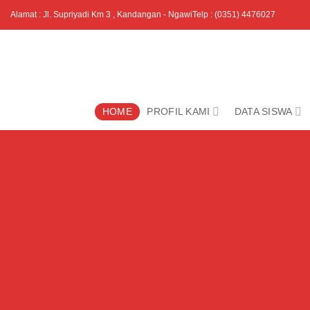
Skip
Alamat : Jl. Supriyadi Km 3 , Kandangan - Ngawi
Telp : (0351) 4476027
to
content
HOME
PROFIL KAMI
DATA SISWA