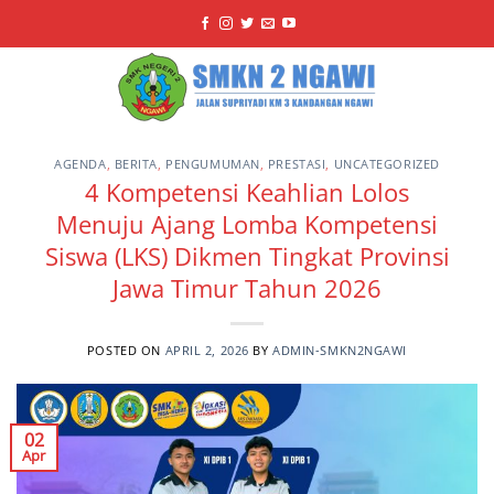
Skip
to
content
AGENDA
,
BERITA
,
PENGUMUMAN
,
PRESTASI
,
UNCATEGORIZED
4 Kompetensi Keahlian Lolos
Menuju Ajang Lomba Kompetensi
Siswa (LKS) Dikmen Tingkat Provinsi
Jawa Timur Tahun 2026
POSTED ON
APRIL 2, 2026
BY
ADMIN-SMKN2NGAWI
02
Apr