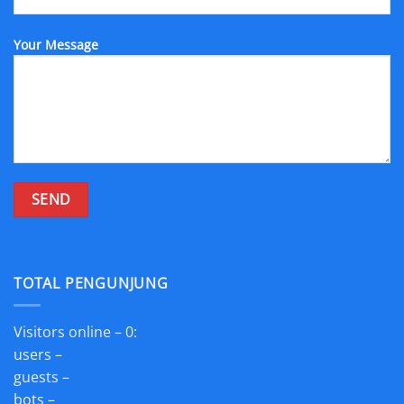
Your Message
TOTAL PENGUNJUNG
Visitors online – 0:
users –
guests –
bots –