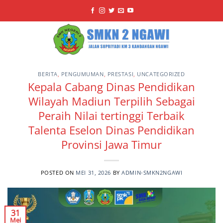
Skip
to
content
BERITA
,
PENGUMUMAN
,
PRESTASI
,
UNCATEGORIZED
Kepala Cabang Dinas Pendidikan
Wilayah Madiun Terpilih Sebagai
Peraih Nilai tertinggi Terbaik
Talenta Eselon Dinas Pendidikan
Provinsi Jawa Timur
POSTED ON
MEI 31, 2026
BY
ADMIN-SMKN2NGAWI
31
Mei