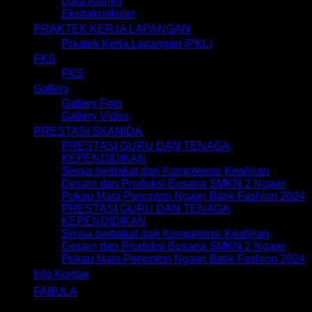
Data Alumni
Ekstrakurikuler
PRAKTEK KERJA LAPANGAN
Prkatek Kerja Lapangan (PKL)
FKS
FKS
Gallery
Gallery Foto
Gallery Video
PRESTASI SKANIDA
PRESTASI GURU DAN TENAGA
KEPENDIDIKAN
Siswa berbakat dari Kompetensi Keahlian
Desain dan Produksi Busana SMKN 2 Ngawi
Pukau Mata Penonton Ngawi Batik Fashion 2024
PRESTASI GURU DAN TENAGA
KEPENDIDIKAN
Siswa berbakat dari Kompetensi Keahlian
Desain dan Produksi Busana SMKN 2 Ngawi
Pukau Mata Penonton Ngawi Batik Fashion 2024
Info Kontak
FABULA